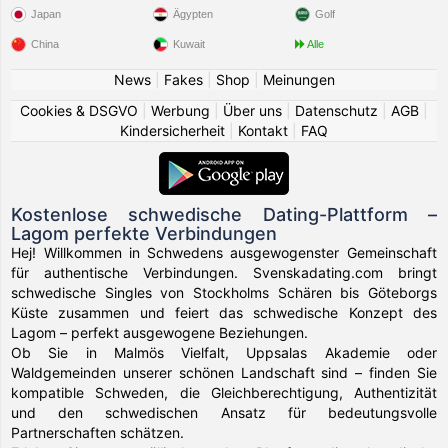
Japan
Ägypten
Golf
China
Kuwait
Alle
News
|
Fakes
|
Shop
|
Meinungen
Cookies & DSGVO
|
Werbung
|
Über uns
|
Datenschutz
|
AGB
|
Kindersicherheit
|
Kontakt
|
FAQ
Kostenlose schwedische Dating-Plattform –
Lagom perfekte Verbindungen
Hej! Willkommen in Schwedens ausgewogenster Gemeinschaft
für authentische Verbindungen. Svenskadating.com bringt
schwedische Singles von Stockholms Schären bis Göteborgs
Küste zusammen und feiert das schwedische Konzept des
Lagom – perfekt ausgewogene Beziehungen.
Ob Sie in Malmös Vielfalt, Uppsalas Akademie oder
Waldgemeinden unserer schönen Landschaft sind – finden Sie
kompatible Schweden, die Gleichberechtigung, Authentizität
und den schwedischen Ansatz für bedeutungsvolle
Partnerschaften schätzen.