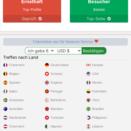
Ernsthaft
Besucher
Top-Profile
Beliebt
Geprüft
Top-Seite
Unterstütze uns für besseren Service
Treffen nach Land
Frankreich
Deutschland
Kanada
Belgien
Schweiz
USA
Spanien
England
Mexiko
Italien
Portugal
Kolumbien
Schweden
Behinderte
Tiere
Australien
Marokko
Brasilien
Niederlande
Tunesien
Philippinen
Österreich
Algerien
Libanon