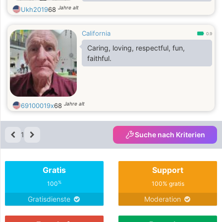
handsome, dapper, affectionate,
Jahre alt
Ukh2019
68
respectful, personally responsible,
industrious, trustworthy, positive.
California
0.9
Caring, loving, respectful, fun,
faithful.
Jahre alt
69100019x
68
1
Suche nach Kriterien
Gratis
Support
%
100
100% gratis
Gratisdienste
Moderation