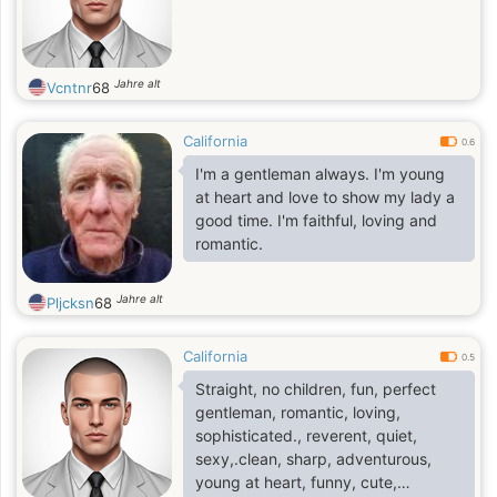
Jahre alt
Vcntnr
68
California
0.6
I'm a gentleman always. I'm young
at heart and love to show my lady a
good time. I'm faithful, loving and
romantic.
Jahre alt
Pljcksn
68
California
0.5
Straight, no children, fun, perfect
gentleman, romantic, loving,
sophisticated., reverent, quiet,
sexy,.clean, sharp, adventurous,
young at heart, funny, cute,