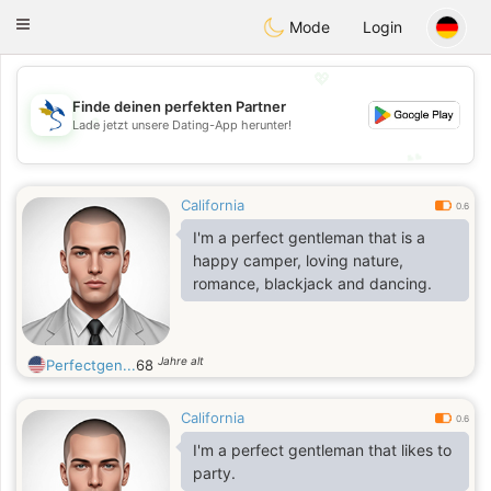
SvenskaDating
Toggle
Mode
Login
navigation
💖
Finde deinen perfekten Partner
💖
Lade jetzt unsere Dating-App herunter!
💕
💕
California
0.6
I'm a perfect gentleman that is a
happy camper, loving nature,
romance, blackjack and dancing.
Jahre alt
Perfectgen...
68
California
0.6
I'm a perfect gentleman that likes to
party.