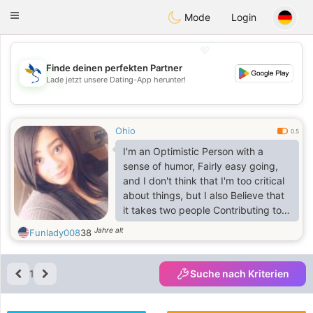
SvenskaDating
Toggle
Mode
Login
navigation
💖
Finde deinen perfekten Partner
Lade jetzt unsere Dating-App herunter!
💖
💕
💕
Ohio
0.5
I'm an Optimistic Person with a
sense of humor, Fairly easy going,
and I don't think that I'm too critical
about things, but I also Believe that
it takes two people Contributing to a
relationship to make it Work I have
Jahre alt
Funlady008
38
several Hobbies because I really
love to enjoy life so much. Some of
them like Swimming, playing Video
1
Suche nach Kriterien
games, Dancing, Reading, Listening
to music, Watching Movies, Hanging
out With friends and visiting the