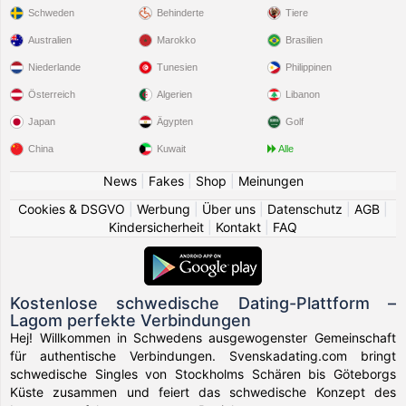
Schweden
Behinderte
Tiere
Australien
Marokko
Brasilien
Niederlande
Tunesien
Philippinen
Österreich
Algerien
Libanon
Japan
Ägypten
Golf
China
Kuwait
Alle
News
|
Fakes
|
Shop
|
Meinungen
Cookies & DSGVO
|
Werbung
|
Über uns
|
Datenschutz
|
AGB
|
Kindersicherheit
|
Kontakt
|
FAQ
Kostenlose schwedische Dating-Plattform –
Lagom perfekte Verbindungen
Hej! Willkommen in Schwedens ausgewogenster Gemeinschaft
für authentische Verbindungen. Svenskadating.com bringt
schwedische Singles von Stockholms Schären bis Göteborgs
Küste zusammen und feiert das schwedische Konzept des