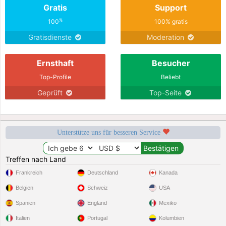
Gratis
Support
beach for a walk.
%
100
100% gratis
Gratisdienste
Moderation
Ernsthaft
Besucher
Top-Profile
Beliebt
Geprüft
Top-Seite
Unterstütze uns für besseren Service
Treffen nach Land
Frankreich
Deutschland
Kanada
Belgien
Schweiz
USA
Spanien
England
Mexiko
Italien
Portugal
Kolumbien