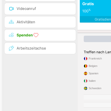
Gratis
Videoanruf
%
100
Gratisdie
Aktivitäten
Spenden
Arbeitszeitachse
Treffen nach La
Frankreich
Belgien
Spanien
Italien
Schweden