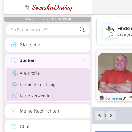
SvenskaDating
Stockholm 2026-08-07 19:50
Finde 
Lade je
Startseite
Suchen
Alle Profile
Partnervermittlung
Karte verwenden
Jah
Rlwheeler
81
Meine Nachrichten
1
Chat