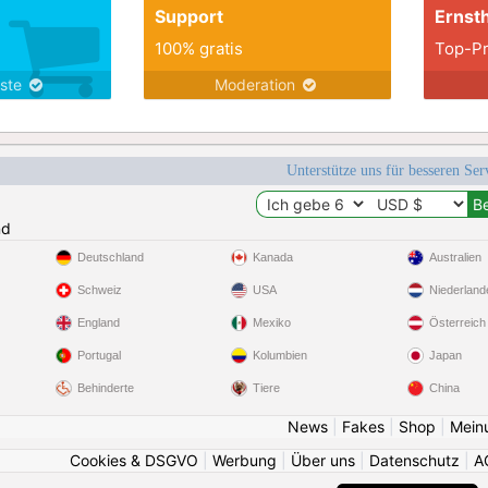
Support
Ernsth
100% gratis
Top-Pr
nste
Moderation
Unterstütze uns für besseren Se
nd
Deutschland
Kanada
Australien
Schweiz
USA
Niederland
England
Mexiko
Österreich
Portugal
Kolumbien
Japan
Behinderte
Tiere
China
News
|
Fakes
|
Shop
|
Mein
Cookies & DSGVO
|
Werbung
|
Über uns
|
Datenschutz
|
A