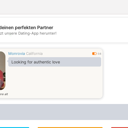
deinen perfekten Partner
tzt unsere Dating-App herunter!
💖
💕
Monrovia
California
0.6
Looking for authentic love
re alt