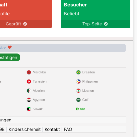
aft
Besucher
ofile
Beliebt
Geprüft
Top-Seite
rvice
Marokko
Brasilien
e
Tunesien
Philippinen
Algerien
Libanon
Ägypten
Golf
Kuwait
Alle
ungen
GB
|
Kindersicherheit
|
Kontakt
|
FAQ