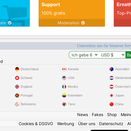
Support
Ernsth
100% gratis
Top-Pr
nste
Moderation
Unterstütze uns für besseren Se
nd
Deutschland
Kanada
Australien
Schweiz
USA
Niederland
England
Mexiko
Österreich
Portugal
Kolumbien
Japan
Behinderte
Tiere
China
News
|
Fakes
|
Shop
|
Mein
Cookies & DSGVO
|
Werbung
|
Über uns
|
Datenschutz
|
A