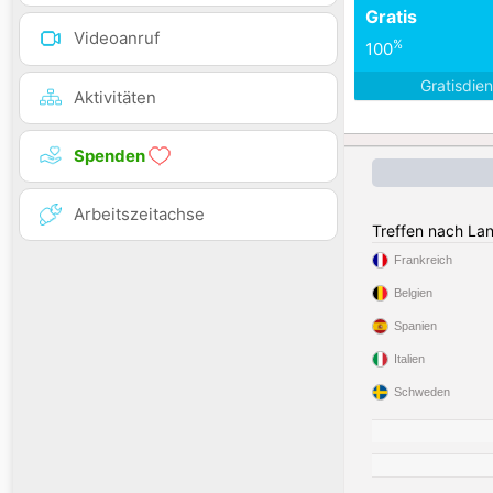
Gratis
Videoanruf
%
100
Gratisdie
Aktivitäten
Spenden
Arbeitszeitachse
Treffen nach La
Frankreich
Belgien
Spanien
Italien
Schweden