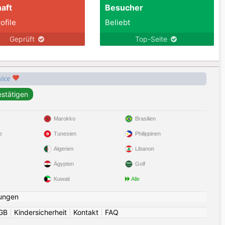
aft
Besucher
ofile
Beliebt
Geprüft
Top-Seite
rvice
Marokko
Brasilien
e
Tunesien
Philippinen
Algerien
Libanon
Ägypten
Golf
Kuwait
Alle
ungen
GB
|
Kindersicherheit
|
Kontakt
|
FAQ