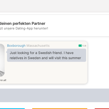
deinen perfekten Partner
tzt unsere Dating-App herunter!
💖
💕
Boxborough
Massachusetts
0.8
Just looking for a Swedish friend. I have
relatives in Sweden and will visit this summer
re alt