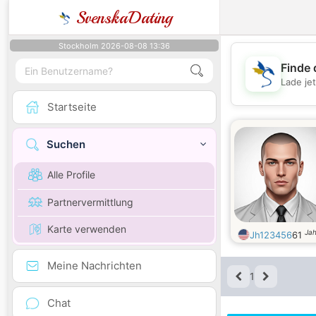
SvenskaDating
Stockholm 2026-08-08 13:36
Finde 
Lade je
Startseite
Suchen
Alle Profile
Partnervermittlung
Karte verwenden
Jah
Jh123456
61
Meine Nachrichten
1
Chat