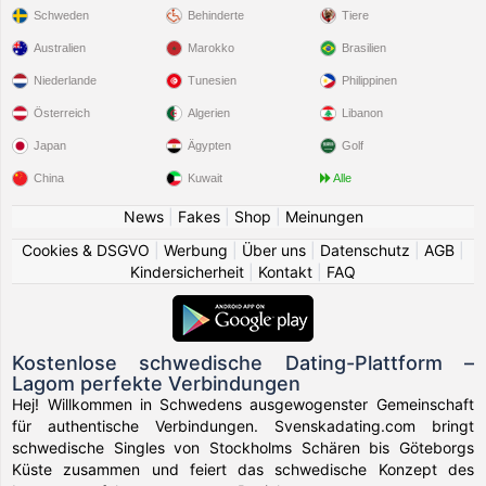
Schweden
Behinderte
Tiere
Australien
Marokko
Brasilien
Niederlande
Tunesien
Philippinen
Österreich
Algerien
Libanon
Japan
Ägypten
Golf
China
Kuwait
Alle
News
|
Fakes
|
Shop
|
Meinungen
Cookies & DSGVO
|
Werbung
|
Über uns
|
Datenschutz
|
AGB
|
Kindersicherheit
|
Kontakt
|
FAQ
Kostenlose schwedische Dating-Plattform –
Lagom perfekte Verbindungen
Hej! Willkommen in Schwedens ausgewogenster Gemeinschaft
für authentische Verbindungen. Svenskadating.com bringt
schwedische Singles von Stockholms Schären bis Göteborgs
Küste zusammen und feiert das schwedische Konzept des