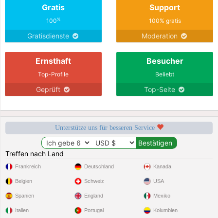
Gratis
Support
%
100
100% gratis
Gratisdienste
Moderation
Ernsthaft
Besucher
Top-Profile
Beliebt
Geprüft
Top-Seite
Unterstütze uns für besseren Service
Treffen nach Land
Frankreich
Deutschland
Kanada
Belgien
Schweiz
USA
Spanien
England
Mexiko
Italien
Portugal
Kolumbien