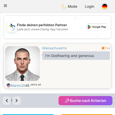
SvenskaDating
Toggle
Mode
Login
navigation
💖
Finde deinen perfekten Partner
💖
Lade jetzt unsere Dating-App herunter!
💕
💕
Massachusetts
0.3
I’m Godfearing and generous
Jahre alt
Martin20
49
1
Suche nach Kriterien