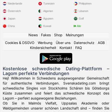
Niederlande
Tunesien
Philippinen
Österreich
Algerien
Libanon
Japan
Ägypten
Golf
China
Kuwait
Alle
News
|
Fakes
|
Shop
|
Meinungen
Cookies & DSGVO
|
Werbung
|
Über uns
|
Datenschutz
|
AGB
|
Kindersicherheit
|
Kontakt
|
FAQ
Kostenlose schwedische Dating-Plattform –
Lagom perfekte Verbindungen
Hej! Willkommen in Schwedens ausgewogenster Gemeinschaft
für authentische Verbindungen. Svenskadating.com bringt
schwedische Singles von Stockholms Schären bis Göteborgs
Küste zusammen und feiert das schwedische Konzept des
Lagom – perfekt ausgewogene Beziehungen.
Ob Sie in Malmös Vielfalt, Uppsalas Akademie oder
Waldgemeinden unserer schönen Landschaft sind – finden Sie