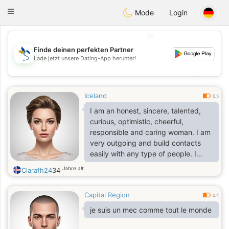
SvenskaDating
Toggle
Mode
Login
navigation
💖
Finde deinen perfekten Partner
Lade jetzt unsere Dating-App herunter!
💖
💕
💕
Iceland
0.5
I am an honest, sincere, talented,
curious, optimistic, cheerful,
responsible and caring woman. I am
very outgoing and build contacts
easily with any type of people. I
don't like conflicts, but I love beauty
Jahre alt
Clarafh24
34
and peace. I am also quite a dreamy
and romantic lady with some artistic
Capital Region
skills:-)
0.4
je suis un mec comme tout le monde