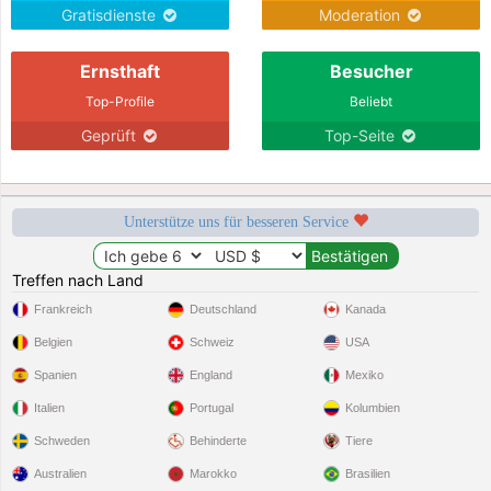
Gratisdienste
Moderation
Ernsthaft
Besucher
Top-Profile
Beliebt
Geprüft
Top-Seite
Unterstütze uns für besseren Service
Treffen nach Land
Frankreich
Deutschland
Kanada
Belgien
Schweiz
USA
Spanien
England
Mexiko
Italien
Portugal
Kolumbien
Schweden
Behinderte
Tiere
Australien
Marokko
Brasilien