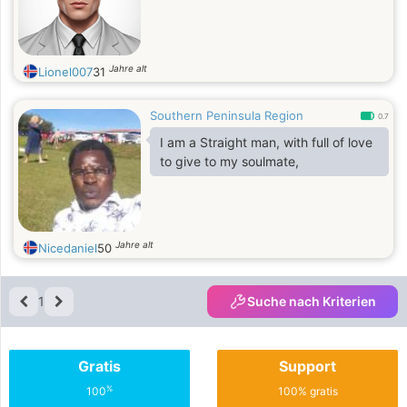
Jahre alt
Lionel007
31
Southern Peninsula Region
0.7
I am a Straight man, with full of love
to give to my soulmate,
Jahre alt
Nicedaniel
50
1
Suche nach Kriterien
Gratis
Support
%
100
100% gratis