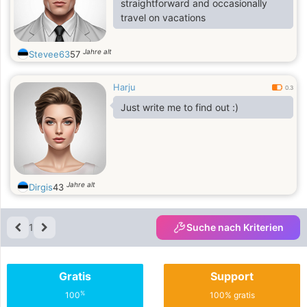
straightforward and occasionally
travel on vacations
Jahre alt
Stevee63
57
Harju
0.3
Just write me to find out :)
Jahre alt
Dirgis
43
1
Suche nach Kriterien
Gratis
Support
%
100
100% gratis