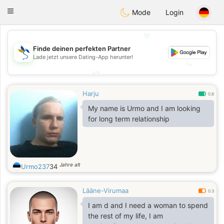
SvenskaDating
Toggle
Mode
Login
navigation
💖
💖
Finde deinen perfekten Partner
Lade jetzt unsere Dating-App herunter!
💕
💕
Harju
0.8
My name is Urmo and I am looking
for long term relationship
Jahre alt
Urmo237
34
Lääne-Virumaa
0.3
I am d and I need a woman to spend
the rest of my life, I am