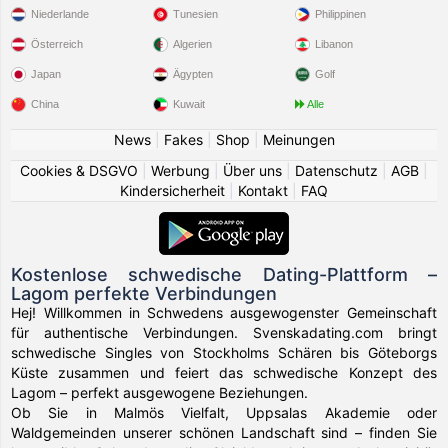
Niederlande
Tunesien
Philippinen
Österreich
Algerien
Libanon
Japan
Ägypten
Golf
China
Kuwait
Alle
News
|
Fakes
|
Shop
|
Meinungen
Cookies & DSGVO
|
Werbung
|
Über uns
|
Datenschutz
|
AGB
|
Kindersicherheit
|
Kontakt
|
FAQ
Kostenlose schwedische Dating-Plattform –
Lagom perfekte Verbindungen
Hej! Willkommen in Schwedens ausgewogenster Gemeinschaft
für authentische Verbindungen. Svenskadating.com bringt
schwedische Singles von Stockholms Schären bis Göteborgs
Küste zusammen und feiert das schwedische Konzept des
Lagom – perfekt ausgewogene Beziehungen.
Ob Sie in Malmös Vielfalt, Uppsalas Akademie oder
Waldgemeinden unserer schönen Landschaft sind – finden Sie