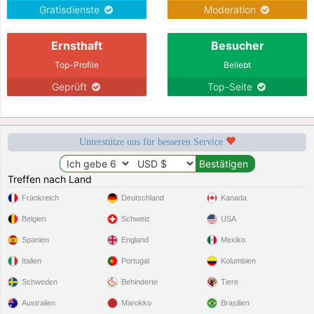
Gratisdienste
Moderation
Ernsthaft
Besucher
Top-Profile
Beliebt
Geprüft
Top-Seite
Unterstütze uns für besseren Service
Treffen nach Land
Frankreich
Deutschland
Kanada
Belgien
Schweiz
USA
Spanien
England
Mexiko
Italien
Portugal
Kolumbien
Schweden
Behinderte
Tiere
Australien
Marokko
Brasilien